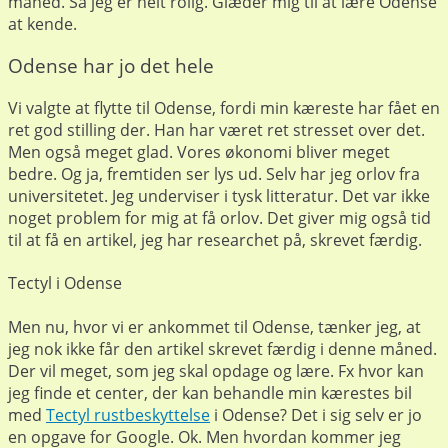
måned. Så jeg er helt rolig. Glæder mig til at lære Odense
at kende.
Odense har jo det hele
Vi valgte at flytte til Odense, fordi min kæreste har fået en
ret god stilling der. Han har været ret stresset over det.
Men også meget glad. Vores økonomi bliver meget
bedre. Og ja, fremtiden ser lys ud. Selv har jeg orlov fra
universitetet. Jeg underviser i tysk litteratur. Det var ikke
noget problem for mig at få orlov. Det giver mig også tid
til at få en artikel, jeg har researchet på, skrevet færdig.
Tectyl i Odense
Men nu, hvor vi er ankommet til Odense, tænker jeg, at
jeg nok ikke får den artikel skrevet færdig i denne måned.
Der vil meget, som jeg skal opdage og lære. Fx hvor kan
jeg finde et center, der kan behandle min kærestes bil
med
Tectyl rustbeskyttelse
i Odense? Det i sig selv er jo
en opgave for Google. Ok. Men hvordan kommer jeg