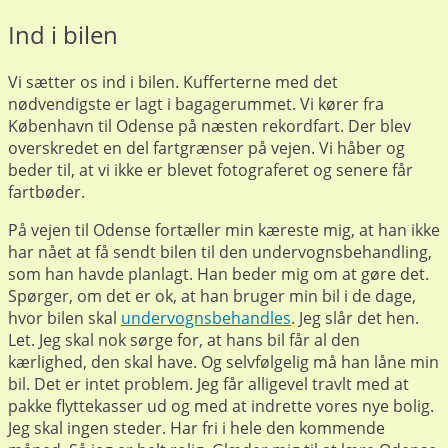
Ind i bilen
Vi sætter os ind i bilen. Kufferterne med det
nødvendigste er lagt i bagagerummet. Vi kører fra
København til Odense på næsten rekordfart. Der blev
overskredet en del fartgrænser på vejen. Vi håber og
beder til, at vi ikke er blevet fotograferet og senere får
fartbøder.
På vejen til Odense fortæller min kæreste mig, at han ikke
har nået at få sendt bilen til den undervognsbehandling,
som han havde planlagt. Han beder mig om at gøre det.
Spørger, om det er ok, at han bruger min bil i de dage,
hvor bilen skal
undervognsbehandles
. Jeg slår det hen.
Let. Jeg skal nok sørge for, at hans bil får al den
kærlighed, den skal have. Og selvfølgelig må han låne min
bil. Det er intet problem. Jeg får alligevel travlt med at
pakke flyttekasser ud og med at indrette vores nye bolig.
Jeg skal ingen steder. Har fri i hele den kommende