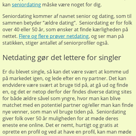
kan
seniordating
måske være noget for dig.
Seniordating kommer af navnet senior og dating, som til
sammen betyder ”ældre dating”. Seniordating er for folk
over 40 eller 50 år, som ønsker at finde kærligheden på
nettet.
Flere og flere prøver netdating
, og ser man på
statikken, stiger antallet af seniorprofiler også.
Netdating gør det lettere for singler
Er du blevet single, så kan det være svært at komme ud
på markedet igen, og lede efter en ny partner. Det kan
endvidere være svært at bruge tid på, at gå ud og finde
en, og det er netop derfor der findes diverse dating sites
for både ældre såvel som yngre, hvor man kan blive
matchet med en potentiel partner og/eller man kan finde
nye venner, som man vil bruge tiden på. Seniordating
giver folk over 50 år muligheden for at møde deres
eneste ene online. Det er nemt, hurtigt og gratis at
oprette en profil og ved at have en profil, kan man møde