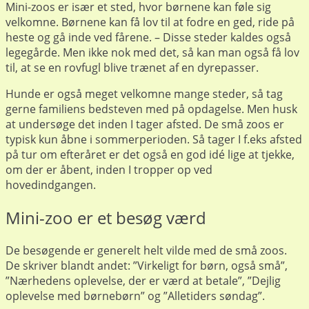
Mini-zoos er især et sted, hvor børnene kan føle sig
velkomne. Børnene kan få lov til at fodre en ged, ride på
heste og gå inde ved fårene. – Disse steder kaldes også
legegårde. Men ikke nok med det, så kan man også få lov
til, at se en rovfugl blive trænet af en dyrepasser.
Hunde er også meget velkomne mange steder, så tag
gerne familiens bedsteven med på opdagelse. Men husk
at undersøge det inden I tager afsted. De små zoos er
typisk kun åbne i sommerperioden. Så tager I f.eks afsted
på tur om efteråret er det også en god idé lige at tjekke,
om der er åbent, inden I tropper op ved
hovedindgangen.
Mini-zoo er et besøg værd
De besøgende er generelt helt vilde med de små zoos.
De skriver blandt andet: ”Virkeligt for børn, også små”,
”Nærhedens oplevelse, der er værd at betale”, ”Dejlig
oplevelse med børnebørn” og ”Alletiders søndag”.