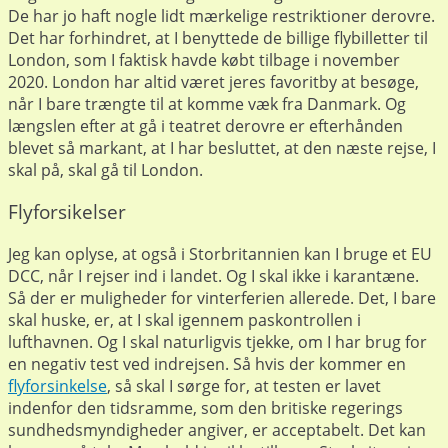
De har jo haft nogle lidt mærkelige restriktioner derovre.
Det har forhindret, at I benyttede de billige flybilletter til
London, som I faktisk havde købt tilbage i november
2020. London har altid været jeres favoritby at besøge,
når I bare trængte til at komme væk fra Danmark. Og
længslen efter at gå i teatret derovre er efterhånden
blevet så markant, at I har besluttet, at den næste rejse, I
skal på, skal gå til London.
Flyforsikelser
Jeg kan oplyse, at også i Storbritannien kan I bruge et EU
DCC, når I rejser ind i landet. Og I skal ikke i karantæne.
Så der er muligheder for vinterferien allerede. Det, I bare
skal huske, er, at I skal igennem paskontrollen i
lufthavnen. Og I skal naturligvis tjekke, om I har brug for
en negativ test ved indrejsen. Så hvis der kommer en
flyforsinkelse
, så skal I sørge for, at testen er lavet
indenfor den tidsramme, som den britiske regerings
sundhedsmyndigheder angiver, er acceptabelt. Det kan